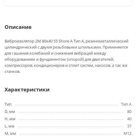
Описание
Виброизолятор 2M 80x40 55 Shore A Тип А, резинометаллический
цилиндрический с двумя резьбовыми шпильками. Применяется
для гашения колебаний и снижения вибраций между
оборудованием и фундаментом (опорой) для двигателей,
компрессоров, кондиционеров и сплит систем, насосов, а так же
станков.
Характеристики
Тип
Тип A
D, мм
80
H, мм
40
L, мм
37
M, мм
M12